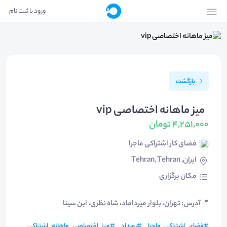
ورود یا ثبت نام
بازگشت
میز ماهانه اختصاصی vip
4,251,000 تومان
فضای کار اشتراکی ماجرا
ایران, Tehran, Tehran
مکان برگزاری
📍
آدرس: تهران، بلوار میرداماد، شاه نظری، ابن سینا
#
فضای_اشتراکی_ماجرا
#
رویداد
#
میز_اختصاصی_ماهانه_اشتراکی