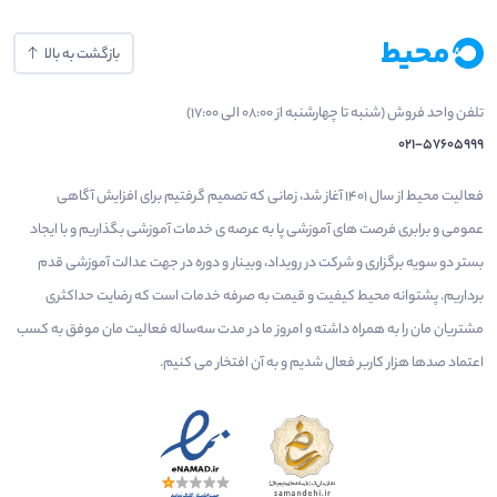
بازگشت به بالا
تلفن واحد فروش (شنبه تا چهارشنبه از 08:00 الی 17:00)
021-57605999
فعالیت محیط از سال 1401 آغاز شد، زمانی که تصمیم گرفتیم برای افزایش آگاهی
عمومی و برابری فرصت های آموزشی پا به عرصه ی خدمات آموزشی بگذاریم و با ایجاد
بستر دو سویه برگزاری و شرکت در رویداد، وبینار و دوره در جهت عدالت آموزشی قدم
برداریم. پشتوانه محیط کیفیت و قیمت به صرفه خدمات است که رضایت حداکثری
مشتریان مان را به همراه داشته و امروز ما در مدت سه‌ساله فعالیت مان موفق به کسب
اعتماد صدها هزار کاربر فعال شدیم و به آن افتخار می‌ کنیم.