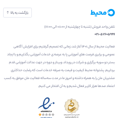
بازگشت به بالا
تلفن واحد فروش (شنبه تا چهارشنبه از 08:00 الی 17:00)
021-57605999
فعالیت محیط از سال 1401 آغاز شد، زمانی که تصمیم گرفتیم برای افزایش آگاهی
عمومی و برابری فرصت های آموزشی پا به عرصه ی خدمات آموزشی بگذاریم و با ایجاد
بستر دو سویه برگزاری و شرکت در رویداد، وبینار و دوره در جهت عدالت آموزشی قدم
برداریم. پشتوانه محیط کیفیت و قیمت به صرفه خدمات است که رضایت حداکثری
مشتریان مان را به همراه داشته و امروز ما در مدت سه‌ساله فعالیت مان موفق به کسب
اعتماد صدها هزار کاربر فعال شدیم و به آن افتخار می‌ کنیم.