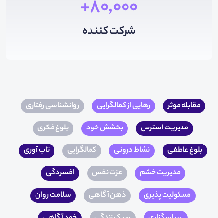
80,000+
شرکت کننده
مقابله موثر
رهایی از کمالگرایی
روانشناسی رفتاری
مدیریت استرس
بخشش خود
بلوغ فکری
بلوغ عاطفی
نشاط درونی
کمالگرایی
تاب آوری
مدیریت خشم
عزت نفس
افسردگی
مسئولیت پذیری
ذهن آگاهی
سلامت روان
سپاسگزاری
سبک زندگی
خود آگاهی