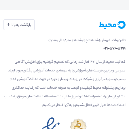
بازگشت به بالا
تلفن واحد فروش (شنبه تا چهارشنبه از 08:00 الی 17:00)
021-57605999
فعالیت محیط از سال 1401 آغاز شد، زمانی که تصمیم گرفتیم برای افزایش آگاهی
عمومی و برابری فرصت های آموزشی پا به عرصه ی خدمات آموزشی بگذاریم و با ایجاد
بستر دو سویه برگزاری و شرکت در رویداد، وبینار و دوره در جهت عدالت آموزشی قدم
برداریم. پشتوانه محیط کیفیت و قیمت به صرفه خدمات است که رضایت حداکثری
مشتریان مان را به همراه داشته و امروز ما در مدت سه‌ساله فعالیت مان موفق به کسب
اعتماد صدها هزار کاربر فعال شدیم و به آن افتخار می‌ کنیم.