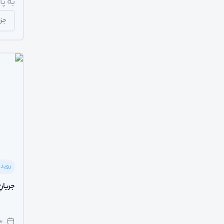
به پ
جزی
روید
جریانِ
سه‌ش