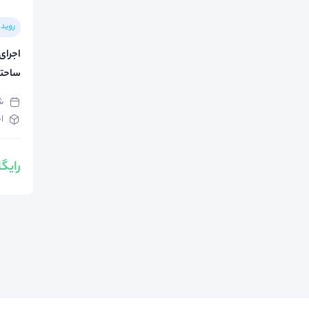
رویدا
اجرای
ساحتهای ۶ گان
شنبه
اج
رایگ