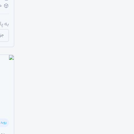
د
به پ
جزی
رویدا