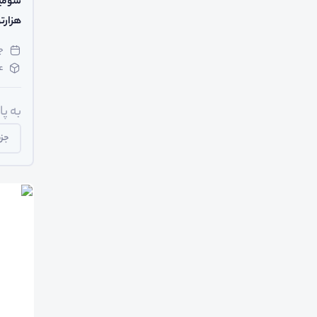
سومین
هزارت
جمعه
ع
به پ
جزی