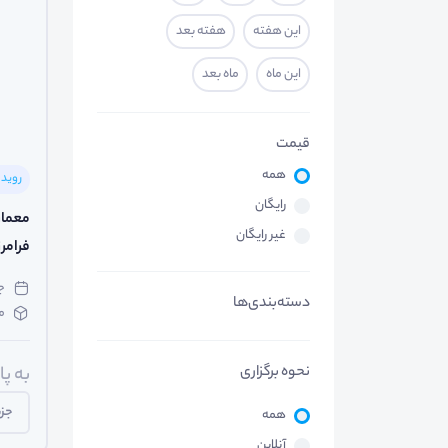
این هفته
هفته بعد
این ماه
ماه بعد
قیمت
همه
روید
رایگان
معماری
غیر رایگان
فرامرز
جمعه 
دسته‌بندی‌ها
م
نحوه برگزاری
به پ
جزی
همه
آنلاین