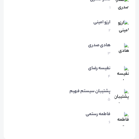
1
ارزو
امینی
2
هادی
صدری
3
نفیسه
رضای
4
پشتیبان
سیستم فهیم
5
فاطمه
رستمی
6