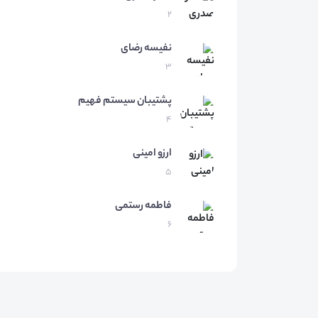
2
نفیسه
رضای
3
پشتیبان
سیستم فهیم
4
ارزو
امینی
5
فاطمه
رستمی
6