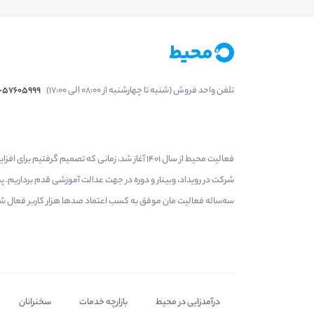
تلفن واحد فروش (شنبه تا چهارشنبه از 08:00 الی 17:00)
1-57605999
فعالیت محیط از سال 1401 آغاز شد، زمانی که تصمی
شرکت در رویداد، وبینار و دوره در جهت عدالت آموزشی قدم برداریم.
سه‌ساله فعالیت مان موفق به کسب اعتماد صدها هزار کاربر فعال شدیم
درآمدزایی در محیط
بازارچه خدمات
سخنرانان