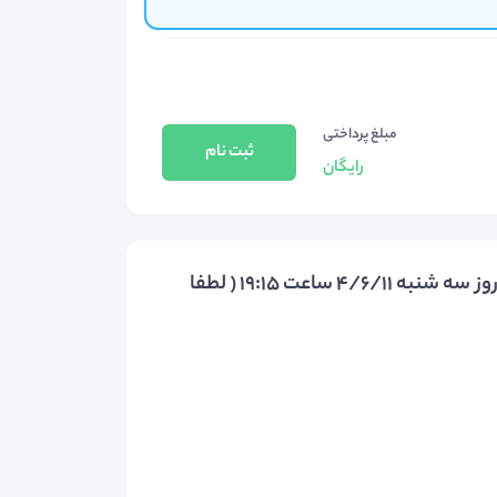
مبلغ پرداختی
ثبت نام
رایگان
توضیحات رایگان وآنلاین کاریابی فهیم (استرالیا) روز سه شنبه 4/6/11 ساعت 19:15 ( لطفا