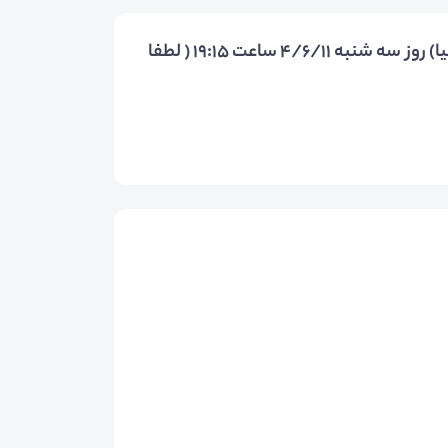
سرفصل‌های رایگان وآنلاین کاریابی فهیم (استرالیا) روز سه شنبه 4/6/11 ساعت 19:15 ( لطفا