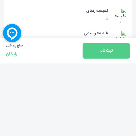
نفیسه
رضای
5
فاطمه
رستمی
7
مبلغ پرداختی
ثبت نام
رایگان
محل برگزاری
رویداد آنلاین
پلتفرم اسکای‌روم
دسته‌بندی‌ها