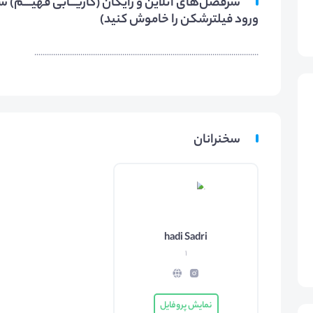
ورود فیلترشکن را خاموش کنید)
...........................................................................................................
سخنرانان
hadi Sadri
1
نمایش پروفایل