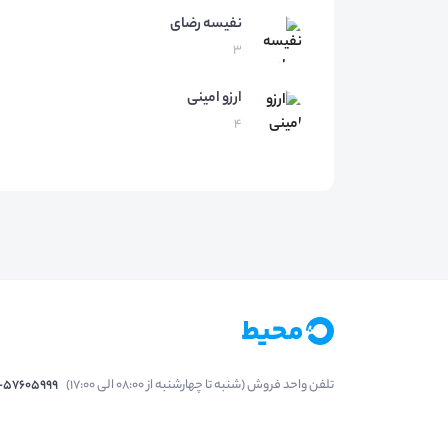
نفیسه
رضای
3
ارزو
امینی
4
تلفن واحد فروش (شنبه تا چهارشنبه از 08:00 الی 17:00)
1-57605999