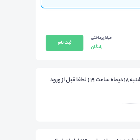
مبلغ پرداختی
ثبت نام
رایگان
توضیحات آنلاین و رایگان (کاریـــابی فهیــــم) سه شنبه 18 دیماه ساعت 19 ( لطفا قبل از ورود
...................