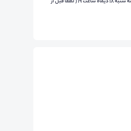
سرفصل‌های آنلاین و رایگان (کاریـــابی فهیــــم) سه شنبه 18 دیماه ساعت 19 ( لطفا قبل از