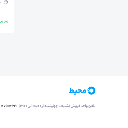
ا
490,000
تلفن واحد فروش (شنبه تا چهارشنبه از 08:00 الی 17:00)
1-57605999