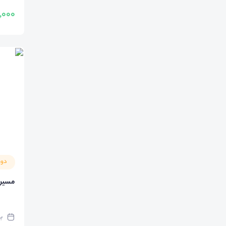
500,000
دور
مسیر ن
ب