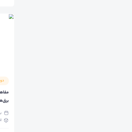
دور
مفاهی
برق‌ه
ب
ا