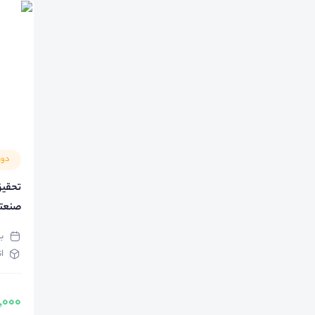
دور
تحقیق
صنعت
ب
ا
500,000