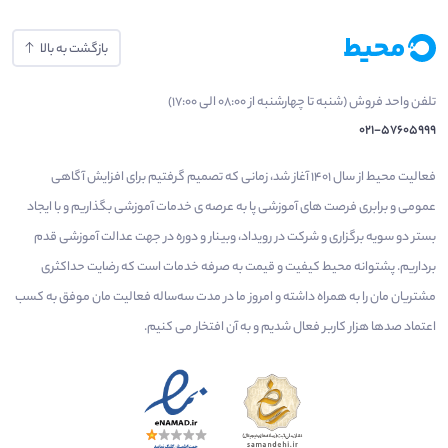
بازگشت به بالا
تلفن واحد فروش (شنبه تا چهارشنبه از 08:00 الی 17:00)
021-57605999
فعالیت محیط از سال 1401 آغاز شد، زمانی که تصمیم گرفتیم برای افزایش آگاهی
عمومی و برابری فرصت های آموزشی پا به عرصه ی خدمات آموزشی بگذاریم و با ایجاد
بستر دو سویه برگزاری و شرکت در رویداد، وبینار و دوره در جهت عدالت آموزشی قدم
برداریم. پشتوانه محیط کیفیت و قیمت به صرفه خدمات است که رضایت حداکثری
مشتریان مان را به همراه داشته و امروز ما در مدت سه‌ساله فعالیت مان موفق به کسب
اعتماد صدها هزار کاربر فعال شدیم و به آن افتخار می‌ کنیم.